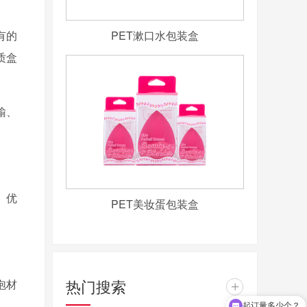
有的
PET漱口水包装盒
质
盒
输、
。优
PET美妆蛋包装盒
热门搜索
泡材
+
起订量多少个？