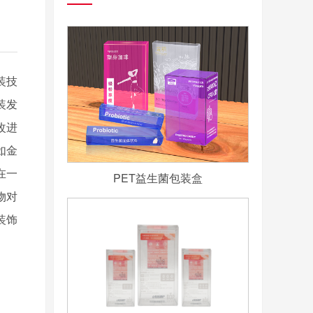
装技
装发
改进
如金
在一
PET益生菌包装盒
物对
装饰