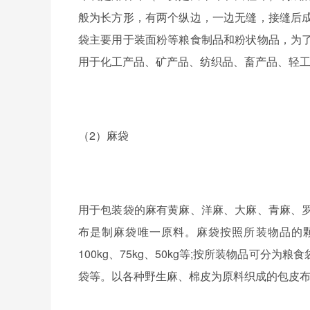
般为长方形，有两个纵边，一边无缝，接缝后
袋主要用于装面粉等粮食制品和粉状物品
，
为
用于化工产品、矿产品、纺织品、畜产品、轻
（
2
）麻袋
用于包装袋的麻有黄麻、洋麻、大麻、青麻、
布是制麻袋唯一原料。麻袋按照所装物品的
100kg
、
75kg
、
50kg
等
;
按所装物品可分为粮食
袋等。以各种野生麻、棉皮为原料织成的包皮