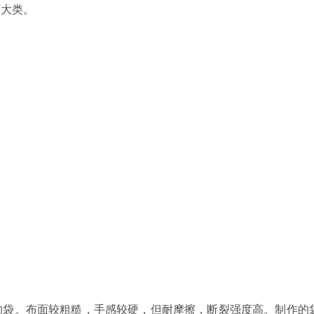
两大类
。
的袋。布面较粗糙，手感较硬，但耐摩擦，断裂强度高。制作的