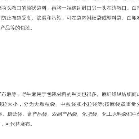
成两头敞口的筒状袋料，再将一端缝纫封口另一头在边敞口。白
了防止布袋受潮、渗漏和污染，可在袋内衬纸袋或塑料袋。白粗
工产品等的包装。
罗布麻等，野生麻用于包装材料的种类也很多。麻纤维经纺织而
颗粒大小，分为大颗粒袋、中粒袋和小粒袋等
;
按麻袋载重量
袋、糖盐袋、畜产品袋、农副产品袋、化肥袋、化工原料袋和中
布，可代替麻布。